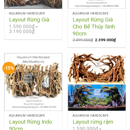
AQUARIUM HARDSCAPE
AQUARIUM HARDSCAPE
Layout Rừng Già
Layout Rừng Già
Cho Bể Thủy Sinh
1.590.000
₫
–
3.190.000
₫
90cm
2.499.000
₫
2.399.000
₫
-15%
AQUARIUM HARDSCAPE
AQUARIUM HARDSCAPE
Layout Rừng Indo
Layout rừng rậm
90cm
1.590.000
₫
–