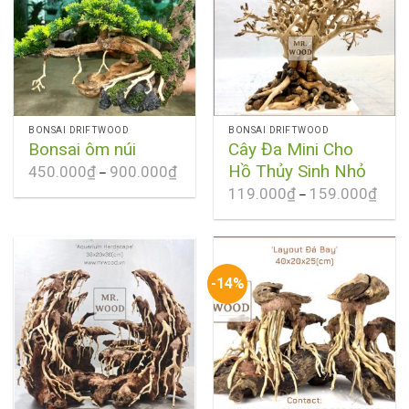
BONSAI DRIFTWOOD
BONSAI DRIFTWOOD
Bonsai ôm núi
Cây Đa Mini Cho
Hồ Thủy Sinh Nhỏ
450.000
₫
900.000
₫
–
119.000
₫
159.000
₫
–
-14%