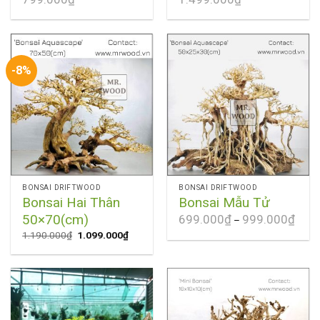
-8%
BONSAI DRIFTWOOD
BONSAI DRIFTWOOD
Bonsai Hai Thân
Bonsai Mẫu Tử
50×70(cm)
699.000
₫
999.000
₫
–
1.190.000
₫
1.099.000
₫