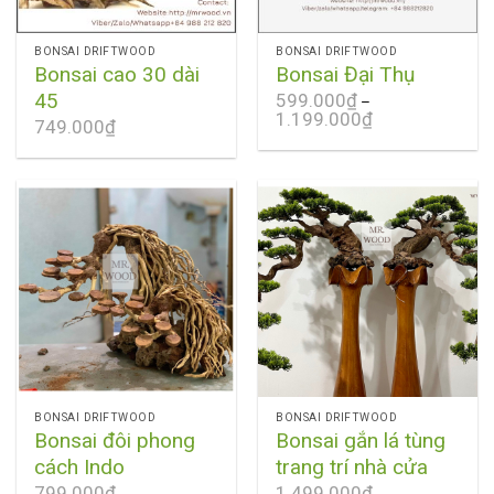
BONSAI DRIFTWOOD
BONSAI DRIFTWOOD
Bonsai cao 30 dài
Bonsai Đại Thụ
45
599.000
₫
–
1.199.000
₫
749.000
₫
BONSAI DRIFTWOOD
BONSAI DRIFTWOOD
Bonsai đôi phong
Bonsai gắn lá tùng
cách Indo
trang trí nhà cửa
799.000
₫
1.499.000
₫