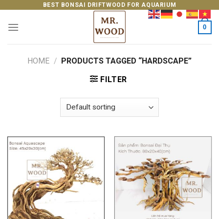
Skip
BEST BONSAI DRIFTWOOD FOR AQUARIUM
to
0
content
HOME
/
PRODUCTS TAGGED “HARDSCAPE”
FILTER